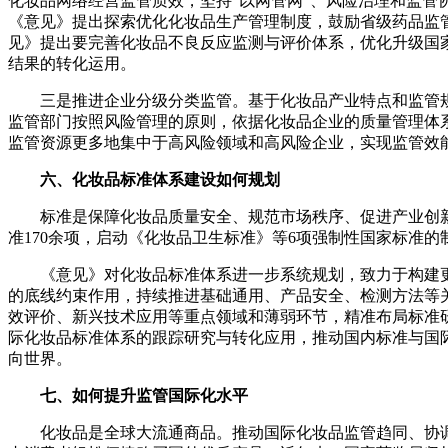
化妆品网络经营监管质效，坚持“以网管网”、风险治理和监
《意见》提出探索优化化妆品生产管理制度，鼓励省级药品监
见》提出要完善化妆品不良反应监测与评价体系，优化升级国
结果的转化运用。
三是推进企业分级分类监管。基于化妆品产业特点和监管
监管部门按照风险管理的原则，依据化妆品企业的质量管理体
监管资源更多地集中于高风险领域和高风险企业，实现监管效
六、化妆品标准体系建设如何规划
标准是保障化妆品质量安全、规范市场秩序、促进产业创
准170余项，启动《化妆品卫生标准》等6项强制性国家标准的
《意见》对化妆品标准体系进一步系统规划，致力于构建
的底线约束作用，持续推进基础通用、产品安全、检测方法等
效评价、新兴技术应用等重点领域和薄弱环节，精准布局标准
际化妆品标准体系的跟踪研究与转化应用，推动国内标准与国
向世界。
七、如何提升监管国际化水平
化妆品是全球大流通商品。推动国际化妆品监管趋同、协