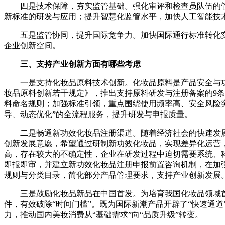
四是技术保障，夯实监管基础。强化审评和检查员队伍的管
新标准的研发与应用；提升智慧化监管水平，加快人工智能技
五是监管协同，提升国际竞争力。加快国际通行标准转化
企业创新空间。
三、支持产业创新方面有哪些考虑
一是支持化妆品原料技术创新。化妆品原料是产品安全与
妆品原料创新若干规定》，推出支持原料研发与注册备案的9
料命名规则；加强标准引领，重点围绕使用频率高、安全风险
导、动态优化”的全流程服务，提升研发与申报质量。
二是畅通新功效化妆品注册渠道。随着经济社会的快速发
创新发展意愿，希望通过研制新功效化妆品，实现差异化运营
高，存在较大的不确定性，企业在研发过程中迫切需要系统、
即报即审，并建立新功效化妆品注册申报前置咨询机制，在加
规则与分类目录，简化部分产品管理要求，支持产业创新发展
三是鼓励化妆品新品在中国首发。为培育我国化妆品领域
件，有效破除“时间门槛”。既为国际新潮产品开辟了“快速通
力，推动国内美妆消费从“基础需求”向“品质升级”转变。