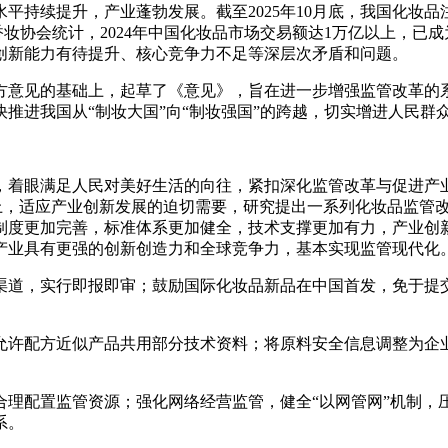
持续提升，产业蓬勃发展。截至2025年10月底，我国化妆品注
中国香妆协会统计，2024年中国化妆品市场交易额达1万亿以上，
创新能力有待提升、核心竞争力不足等深层次矛盾和问题。
方意见的基础上，起草了《意见》，旨在进一步增强监管改革的
推进我国从“制妆大国”向“制妆强国”的跨越，切实增进人民群
，着眼满足人民对美好生活的向往，紧扣深化监管改革与促进产业
础上，适应产业创新发展的迫切需要，研究提出一系列化妆品监管
律制度更加完善，标准体系更加健全，技术支撑更加有力，产业
，产业具有更强的创新创造力和全球竞争力，基本实现监管现代化。
渠道，实行即报即审；鼓励国际化妆品新品在中国首发，免于提
允许配方近似产品共用部分技术资料；将原料安全信息调整为企
合理配置监管资源；强化网络经营监管，健全“以网管网”机制，
系。